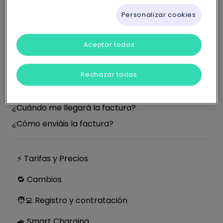
Personalizar cookies
💶 Facturas y cobros
Aceptar todas
Respuestas sobre facturación y cobros.
Rechazar todas
Ya he pagado mi factura pendiente. ¿Por qué no
se actualiza el estado del pago en la aplicación?
¿Cuándo me llegará la factura?
¿Cómo enviáis la factura?
⚡ Tarifas y Precios
🔁 Cambios
🧑‍💻 Registro y contratación
🚙 Smart Charging